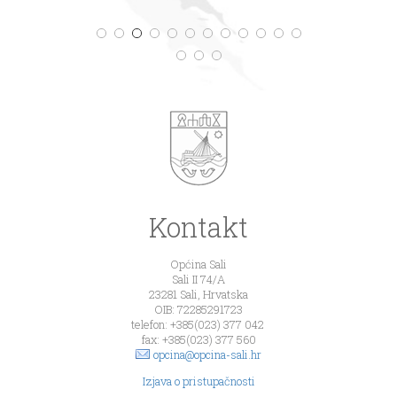
Kontakt
Općina Sali
Sali II 74/A
23281 Sali, Hrvatska
OIB: 72285291723
telefon: +385(023) 377 042
fax: +385(023) 377 560
opcina@opcina-sali.hr
Izjava o pristupačnosti