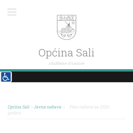
Općina Sali
službene stranice
Općina Sali
>
Javna nabava
>
Plan nabave za 2020.
godinu