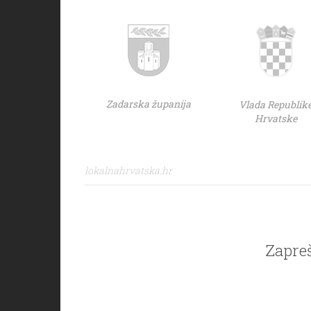
Zadarska županija
Vlada Republik
Hrvatske
lokalnahrvatska.hr
Zapreš