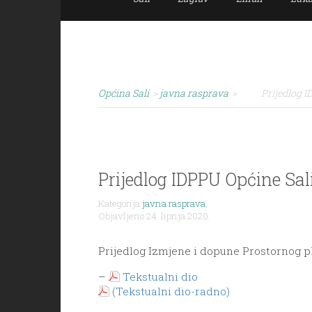
Općina Sali
>
javna rasprava
>
Prijedlog I
Prijedlog IDPPU Općine Sal
Kategorija
javna rasprava
,
Objavljeno 24. lipnja 2020.
Prijedlog Izmjene i dopune Prostornog p
–
Tekstualni dio
(Tekstualni dio-radno)