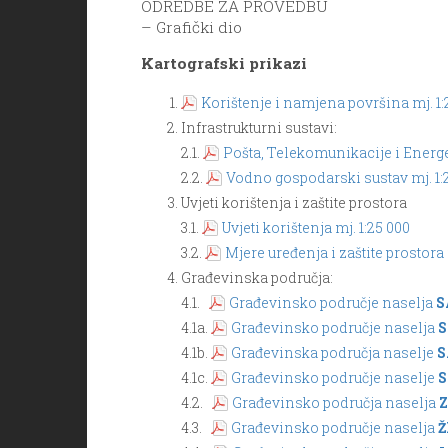
ODREDBE ZA PROVEDBU
– Grafički dio
Kartografski prikazi
Korištenje i namjena površina mj. 1:
Infrastrukturni sustavi:
2.1.
Pošta, Telekomunikacije i Energet
2.2.
Vodno gospodarski sustav mj. 1:
Uvjeti korištenja i zaštite prostora
3.1.
Uvjeti korištenja mj. 1:25 000
3.2.
Mjere uređenja i zaštite prostora 
Građevinska područja:
4.1.
Građevinsko područje naselja
S
4.1a.
Građevinsko područje naselja
S
4.1b.
Građevinska područja naselje
S
4.1c.
Građevinsko područje naselje
S
4.2.
Građevinsko područja naselja
4.3.
Građevinsko područje naselja