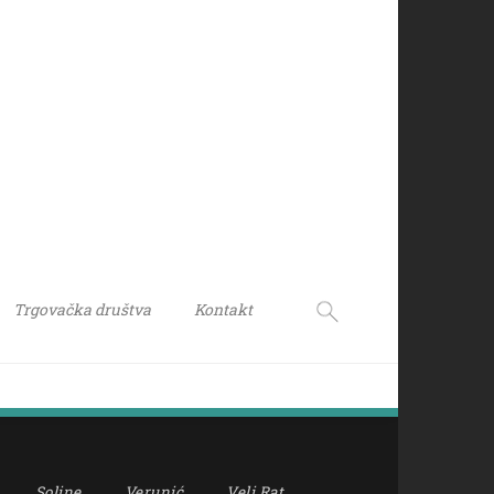
Trgovačka društva
Kontakt
Soline
Verunić
Veli Rat