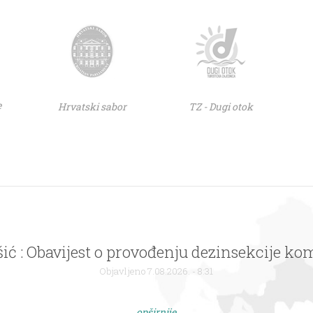
e
Hrvatski sabor
TZ - Dugi otok
ić : Obavijest o provođenju dezinsekcije k
Objavljeno 7.08.2026. - 8:31
opširnije