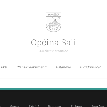
Općina Sali
službene stranice
Akti
Planski dokumenti
Ustanove
DV “Orkulice”
a
Savar
Brbinj
Dragove
Božava
Zverinac