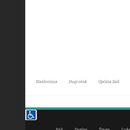
Naslovnica
Dugi otok
Općina Sali
Sali
Zaglav
Žman
Luk