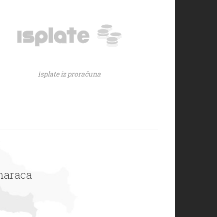
Isplate iz proračuna
omaraca