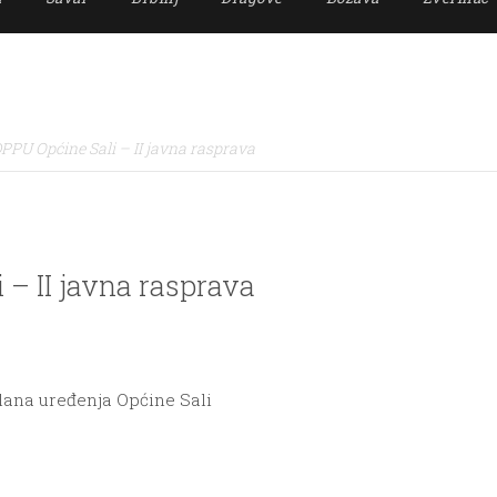
DPPU Općine Sali – II javna rasprava
i – II javna rasprava
lana uređenja Općine Sali