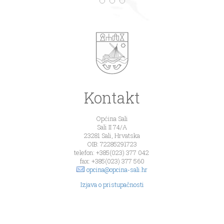
Kontakt
Općina Sali
Sali II 74/A
23281 Sali, Hrvatska
OIB: 72285291723
telefon: +385(023) 377 042
fax: +385(023) 377 560
opcina@opcina-sali.hr
Izjava o pristupačnosti