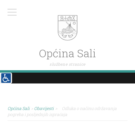
Općina Sali
službene stranice
Općina Sali
>
Obavijesti
>
Odluka o načinu održavanja
pogreba i posljednjih ispraćaja