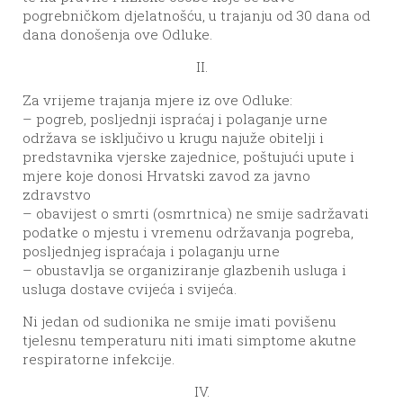
pogrebničkom djelatnošću, u trajanju od 30 dana od
dana donošenja ove Odluke.
II.
Za vrijeme trajanja mjere iz ove Odluke:
– pogreb, posljednji ispraćaj i polaganje urne
održava se isključivo u krugu najuže obitelji i
predstavnika vjerske zajednice, poštujući upute i
mjere koje donosi Hrvatski zavod za javno
zdravstvo
– obavijest o smrti (osmrtnica) ne smije sadržavati
podatke o mjestu i vremenu održavanja pogreba,
posljednjeg ispraćaja i polaganju urne
– obustavlja se organiziranje glazbenih usluga i
usluga dostave cvijeća i svijeća.
Ni jedan od sudionika ne smije imati povišenu
tjelesnu temperaturu niti imati simptome akutne
respiratorne infekcije.
IV.