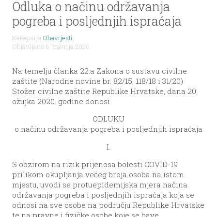
Odluka o načinu održavanja
pogreba i posljednjih ispraćaja
Kategorija
Obavijesti
,
Objavljeno 6. travnja 2020.
Na temelju članka 22.a Zakona o sustavu civilne
zaštite (Narodne novine br. 82/15, 118/18 i 31/20)
Stožer civilne zaštite Republike Hrvatske, dana 20.
ožujka 2020. godine donosi
ODLUKU
o načinu održavanja pogreba i posljednjih ispraćaja
I.
S obzirom na rizik prijenosa bolesti COVID-19
prilikom okupljanja većeg broja osoba na istom
mjestu, uvodi se protuepidemijska mjera načina
održavanja pogreba i posljednjih ispraćaja koja se
odnosi na sve osobe na području Republike Hrvatske
te na pravne i fizičke osobe koje se bave