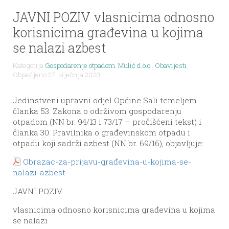
JAVNI POZIV vlasnicima odnosno
korisnicima građevina u kojima
se nalazi azbest
Kategorija
Gospodarenje otpadom
,
Mulić d.o.o.
,
Obavijesti
,
Objavljeno 27. siječnja 2020.
Jedinstveni upravni odjel Općine Sali temeljem
članka 53. Zakona o održivom gospodarenju
otpadom (NN br. 94/13 i 73/17 – pročišćeni tekst) i
članka 30. Pravilnika o građevinskom otpadu i
otpadu koji sadrži azbest (NN br. 69/16), objavljuje:
Obrazac-za-prijavu-građevina-u-kojima-se-
nalazi-azbest
JAVNI POZIV
vlasnicima odnosno korisnicima građevina u kojima
se nalazi