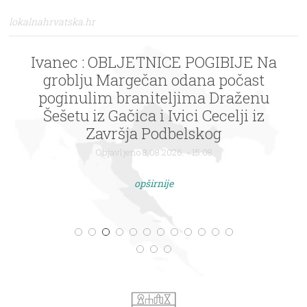
lokalnahrvatska.hr
Ivanec : OBLJETNICE POGIBIJE Na
groblju Margečan odana počast
poginulim braniteljima Draženu
Šešetu iz Gačica i Ivici Cecelji iz
Završja Podbelskog
Objavljeno 8.08.2026. - 15:08
opširnije