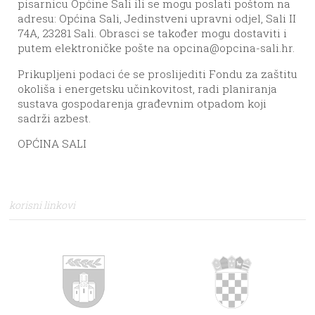
pisarnicu Općine Sali ili se mogu poslati poštom na
adresu: Općina Sali, Jedinstveni upravni odjel, Sali II
74A, 23281 Sali. Obrasci se također mogu dostaviti i
putem elektroničke pošte na
opcina@opcina-sali.hr
.
Prikupljeni podaci će se proslijediti Fondu za zaštitu
okoliša i energetsku učinkovitost, radi planiranja
sustava gospodarenja građevnim otpadom koji
sadrži azbest.
OPĆINA SALI
korisni linkovi