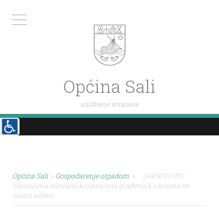
Općina Sali
službene stranice
Općina Sali
>
Gospodarenje otpadom
>
JAVNI POZIV
vlasnicima odnosno korisnicima građevina u kojima se
nalazi azbest