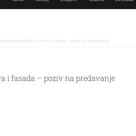
jena azbestnih krovova i fasada – poziv na predavanje
 i fasada – poziv na predavanje