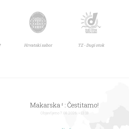
e
Hrvatski sabor
TZ - Dugi otok
Makarska ᶠ : Čestitamo!
Objavljeno 7.08.2026. - 13:18