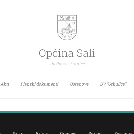
Općina Sali
službene stranice
Akti
Planski dokumenti
Ustanove
DV “Orkulice”
a
Savar
Brbinj
Dragove
Božava
Zverinac