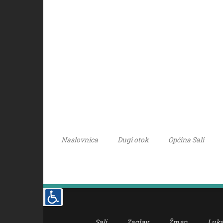
Naslovnica
Dugi otok
Općina Sali
Sali
Zaglav
Žman
Luk