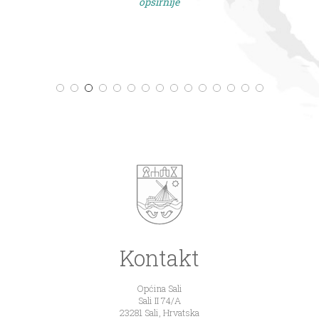
opširnije
Kontakt
Općina Sali
Sali II 74/A
23281 Sali, Hrvatska