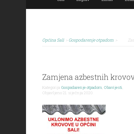
Općina Sali
>
Gospodarenje otpadom
>
Zam
Zamjena azbestnih krovova
Kategorija
Gospodarenje otpadom
,
Obavijesti
,
Objavljeno 21. siječnja 2020.