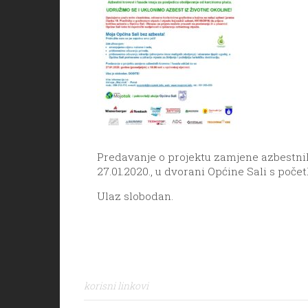
Predavanje o projektu zamjene azbestnih
27.01.2020., u dvorani Općine Sali s poče
Ulaz slobodan.
korisni linkovi