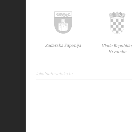
Zadarska županija
Vlada Republik
Hrvatske
lokalnahrvatska.hr