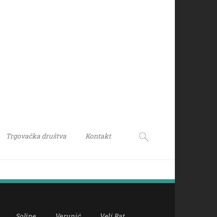
Trgovačka društva
Kontakt
Soline
Verunić
Veli Rat