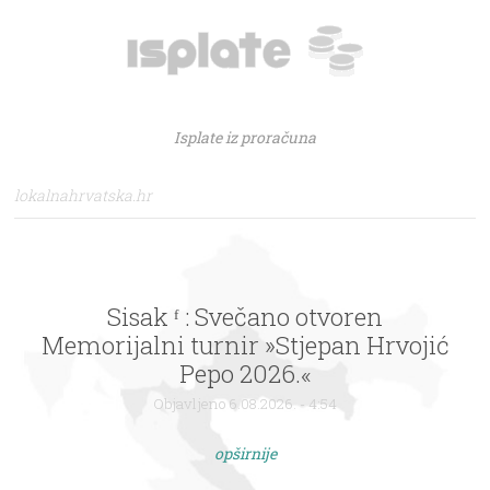
Isplate iz proračuna
lokalnahrvatska.hr
Sisak ᶠ : Svečano otvoren
Memorijalni turnir »Stjepan Hrvojić
Pepo 2026.«
Objavljeno 6.08.2026. - 4:54
opširnije