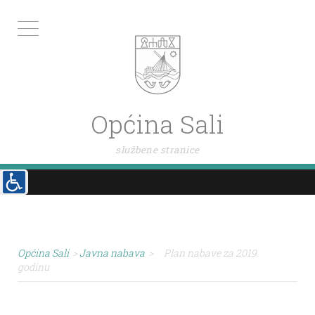
Općina Sali
službene stranice
Općina Sali
>
Javna nabava
>
Plan nabave za 2019.
godinu