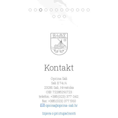
Kontakt
Općina Sali
Sali II 74/A
23281 Sali, Hrvatska
OIB: 72285291723
telefon: +385(023) 377 042
fax: +385(023) 377 560
opcina@opcina-sali.hr
Izjava o pristupačnosti