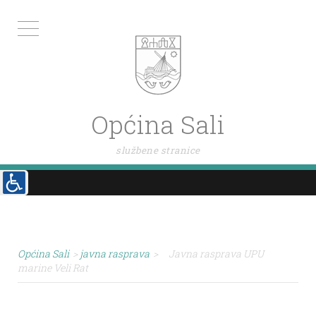
Općina Sali
službene stranice
Općina Sali
>
javna rasprava
>
Javna rasprava UPU
marine Veli Rat