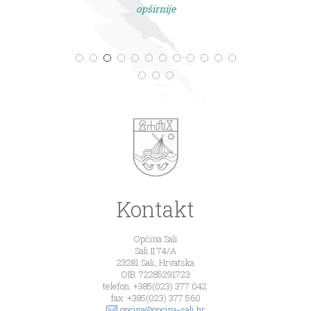
opširnije
Kontakt
Općina Sali
Sali II 74/A
23281 Sali, Hrvatska
OIB: 72285291723
telefon: +385(023) 377 042
fax: +385(023) 377 560
opcina@opcina-sali.hr