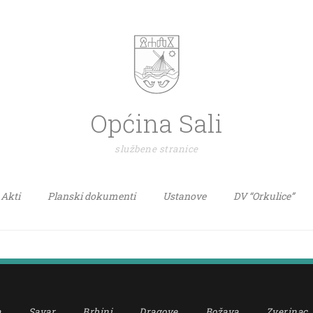
Općina Sali
službene stranice
Akti
Planski dokumenti
Ustanove
DV “Orkulice”
a
Savar
Brbinj
Dragove
Božava
Zverinac