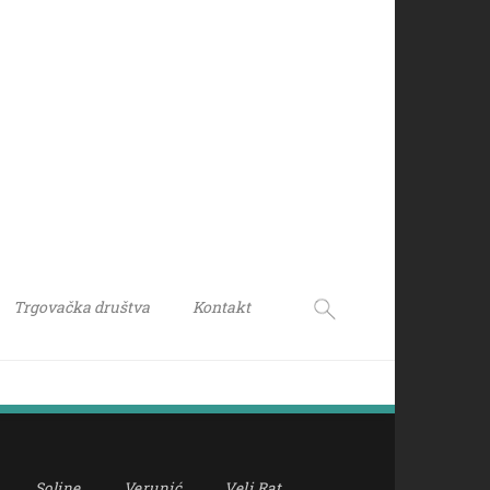
Trgovačka društva
Kontakt
Soline
Verunić
Veli Rat