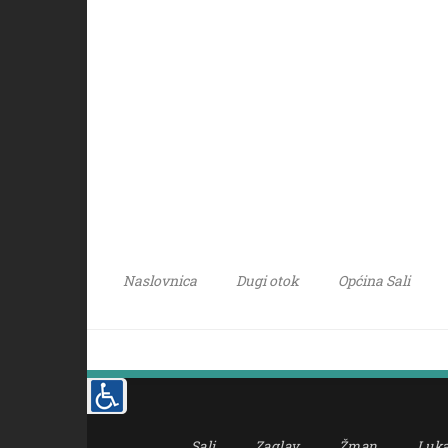
Naslovnica
Dugi otok
Općina Sali
Sali
Zaglav
Žman
Luk