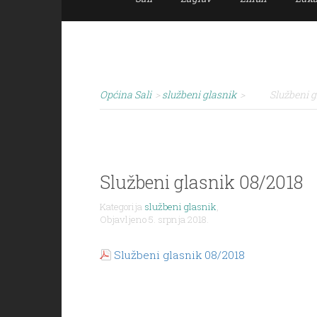
Općina Sali
>
službeni glasnik
>
Službeni g
Službeni glasnik 08/2018
Kategorija
službeni glasnik
,
Objavljeno 5. srpnja 2018.
Službeni glasnik 08/2018