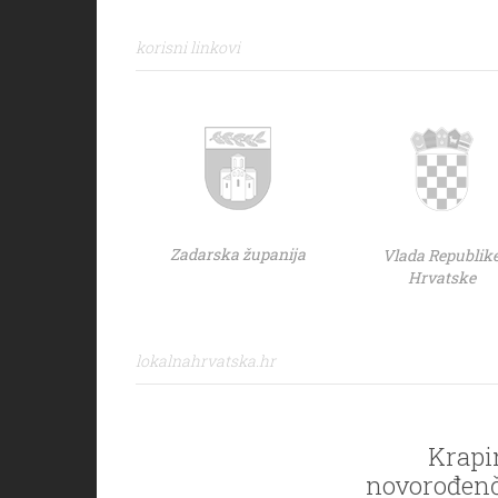
korisni linkovi
Zadarska županija
Vlada Republik
Hrvatske
lokalnahrvatska.hr
Krapi
novorođenče