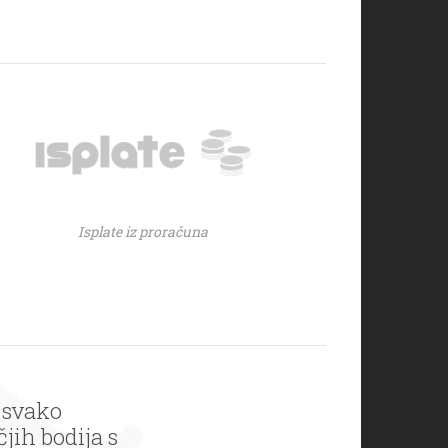
Isplate iz proračuna
 svako
jih bodija s