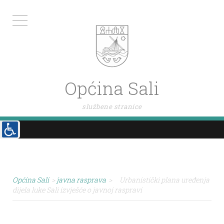
Općina Sali
službene stranice
Općina Sali
>
javna rasprava
>
Urbanistički plana uređenja
dijela luke Sali izvješće o javnoj raspravi