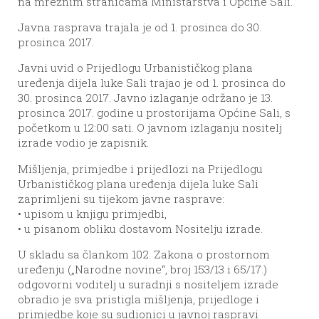
na mrežnim stranicama Ministarstva i Općine Sali.
Javna rasprava trajala je od 1. prosinca do 30.
prosinca 2017.
Javni uvid o Prijedlogu Urbanističkog plana
uređenja dijela luke Sali trajao je od 1. prosinca do
30. prosinca 2017. Javno izlaganje održano je 13.
prosinca 2017. godine u prostorijama Općine Sali, s
početkom u 12:00 sati. O javnom izlaganju nositelj
izrade vodio je zapisnik.
Mišljenja, primjedbe i prijedlozi na Prijedlogu
Urbanističkog plana uređenja dijela luke Sali
zaprimljeni su tijekom javne rasprave:
• upisom u knjigu primjedbi,
• u pisanom obliku dostavom Nositelju izrade.
U skladu sa člankom 102. Zakona o prostornom
uređenju („Narodne novine“, broj 153/13 i 65/17.)
odgovorni voditelj u suradnji s nositeljem izrade
obradio je sva pristigla mišljenja, prijedloge i
primjedbe koje su sudionici u javnoj raspravi