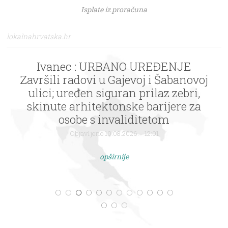
Isplate iz proračuna
lokalnahrvatska.hr
Ivanec : URBANO UREĐENJE
Završili radovi u Gajevoj i Šabanovoj
ulici; uređen siguran prilaz zebri,
skinute arhitektonske barijere za
osobe s invaliditetom
Objavljeno 10.08.2026. - 12:01
opširnije