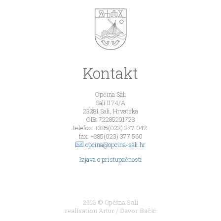
Kontakt
Općina Sali
Sali II 74/A
23281 Sali, Hrvatska
OIB: 72285291723
telefon: +385(023) 377 042
fax: +385(023) 377 560
opcina@opcina-sali.hr
Izjava o pristupačnosti
2016 © Općina Sali
realisation
Artur
/
Davor Bačić