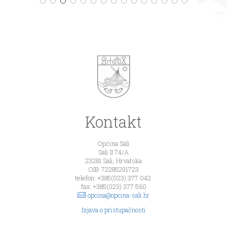
Kontakt
Općina Sali
Sali II 74/A
23281 Sali, Hrvatska
OIB: 72285291723
telefon: +385(023) 377 042
fax: +385(023) 377 560
opcina@opcina-sali.hr
Izjava o pristupačnosti