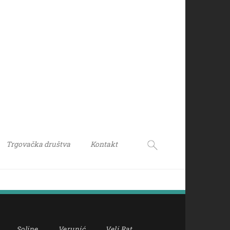
Trgovačka društva
Kontakt
Soline
Verunić
Veli Rat