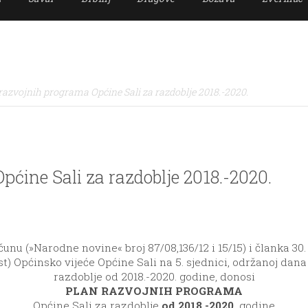
razvojnih programa Općine Sali za razdoblje 2018.-2020.
ćine Sali za razdoblje 2018.-2020.
nu (»Narodne novine« broj 87/08,136/12 i 15/15) i članka 30.
st) Općinsko vijeće Općine Sali na 5. sjednici, održanoj dana
razdoblje od 2018.-2020. godine, donosi
PLAN RAZVOJNIH PROGRAMA
Općine Sali za razdoblje
od 2018.-2020.
godine