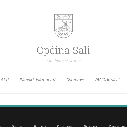
Općina Sali
službene stranice
Akti
Planski dokumenti
Ustanove
DV “Orkulice”
a
Savar
Brbinj
Dragove
Božava
Zverinac