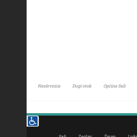
Naslovnica
Dugi otok
Općina Sali
Sali
Zaglav
Žman
Luk