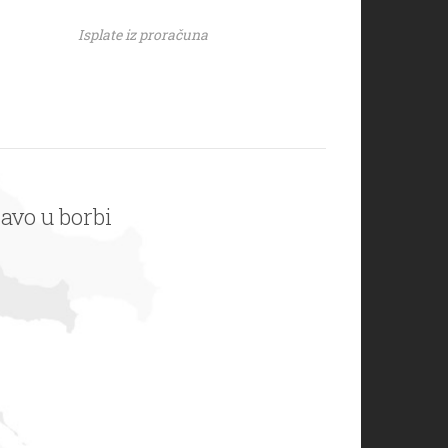
Isplate iz proračuna
ravo u borbi