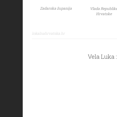
Zadarska županija
Vlada Republik
Hrvatske
lokalnahrvatska.hr
Vela Luka :