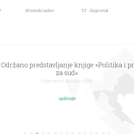
e
Hrvatski sabor
TZ - Dugi otok
 Održano predstavljanje knjige »Politika i p
za sud«
Objavljeno 9.08.2026. - 12:58
opširnije