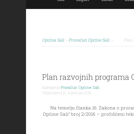
Općina Sali
>
Proračun Općine Sali
>
Plan 
Plan razvojnih programa Op
Kategorija
Proračun Općine Sali
,
Objavljeno 11. siječnja 2018.
Na temelju članka 16. Zakona o proraču
Općine Sali” broj 2/2016 – pročišćeni tek