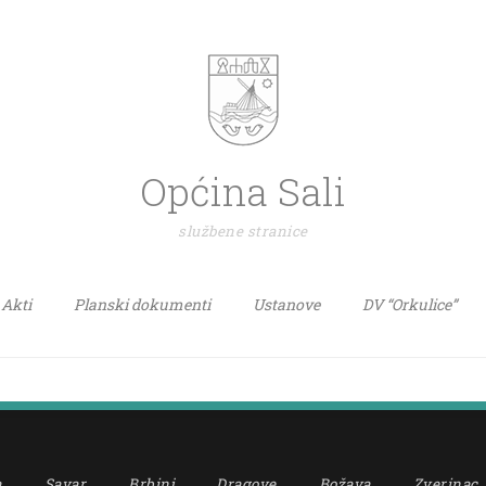
Općina Sali
službene stranice
Akti
Planski dokumenti
Ustanove
DV “Orkulice”
a
Savar
Brbinj
Dragove
Božava
Zverinac