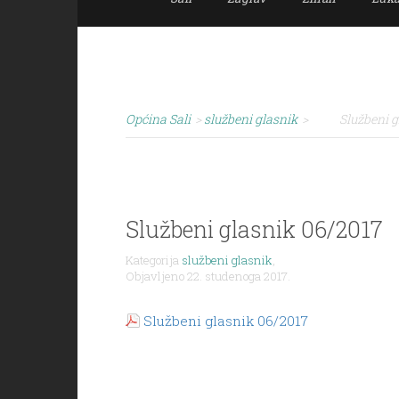
Općina Sali
>
službeni glasnik
>
Službeni g
Službeni glasnik 06/2017
Kategorija
službeni glasnik
,
Objavljeno 22. studenoga 2017.
Službeni glasnik 06/2017