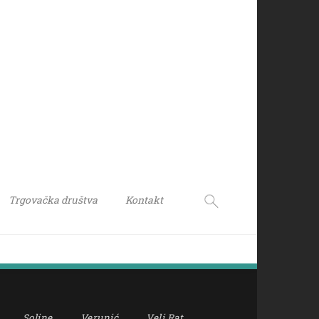
Trgovačka društva
Kontakt
Soline
Verunić
Veli Rat