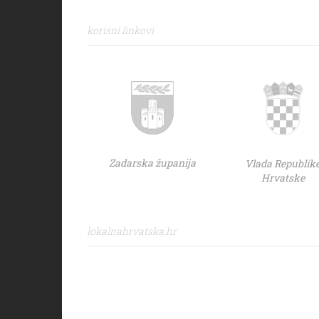
korisni linkovi
Zadarska županija
Vlada Republik
Hrvatske
lokalnahrvatska.hr