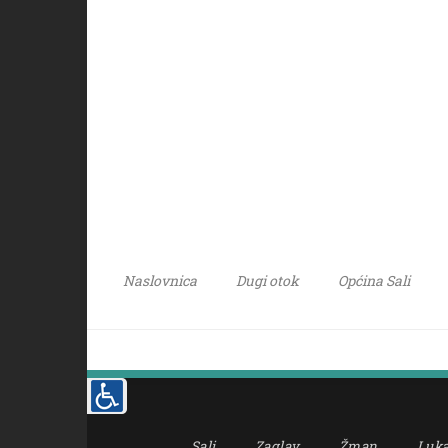
Naslovnica
Dugi otok
Općina Sali
Sali
Zaglav
Žman
Luk