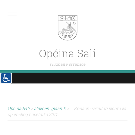
Općina Sali
službene stranice
Općina Sali
>
službeni glasnik
>
Konačni rezultati izbora za
općinskog načelnika 2017.