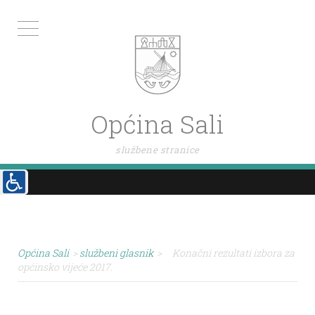
Općina Sali
službene stranice
Općina Sali
>
službeni glasnik
>
Konačni rezultati izbora za
općinsko vijeće 2017.