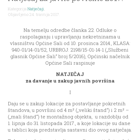
Kategorija
Natječaji
,
Objavljeno 24. travnja 2017.
Na temelju odredbe članka 22. Odluke o
raspolaganju i upravljanju nekretninama u
vlasništvu Općine Sali od 10. prosinca 2014., KLASA:
940-01/14-01/52, URBROJ: 2198/15-01-14-1 („Službeni
glasnik Općine Sali“ broj 5/2016), Općinski načelnik
Općine Sali raspisuje
NATJEČAJ
za davanje u zakup javnih površina
I
Daju se u zakup lokacije za postavljanje pokretnih
štandova, u površini od 4 m² („veliki štand“) i 2 m² –
(„mali štand“) te montažnog objekta, u razdoblju od
1. lipnja do 31. listopada 2017., a koje lokacije su dane
u tablici koja predstavlja sastavni dio ovog natječaja.