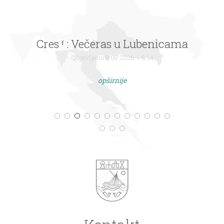
Cres ᶠ : Večeras u Lubenicama
Objavljeno 8.08.2026. - 6:14
opširnije