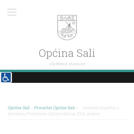
Općina Sali
službene stranice
Općina Sali
>
Proračun Općine Sali
>
Godišnji izvještaj o
izvršenju Proračuna Općine Sali za 2014. godinu