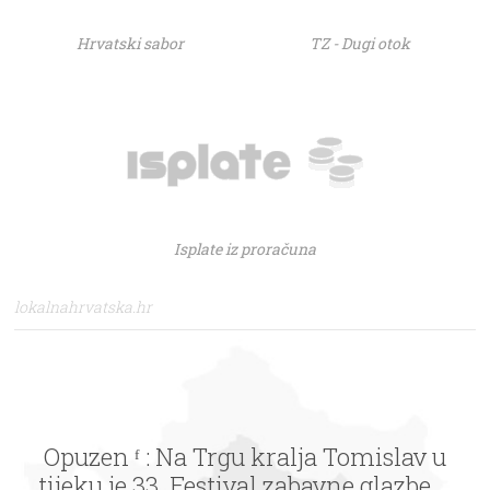
Hrvatski sabor
TZ - Dugi otok
Isplate iz proračuna
lokalnahrvatska.hr
Opuzen ᶠ : Na Trgu kralja Tomislav u
tijeku je 33. Festival zabavne glazbe ...