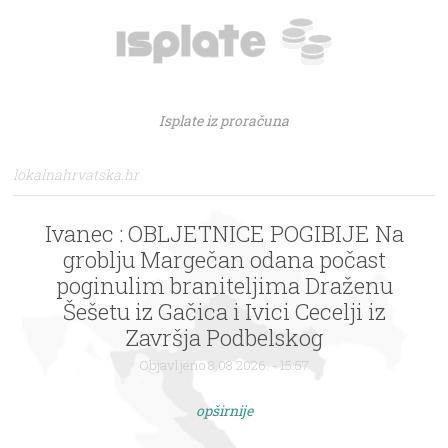
Isplate iz proračuna
lokalnahrvatska.hr
Ivanec : OBLJETNICE POGIBIJE Na
groblju Margečan odana počast
poginulim braniteljima Draženu
Šešetu iz Gačica i Ivici Cecelji iz
Završja Podbelskog
Objavljeno 8.08.2026. - 15:57
opširnije