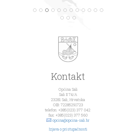
Kontakt
Općina Sali
Sali II 74/A
23281 Sali, Hrvatska
OIB: 72285291723
telefon: +385(023) 377 042
fax: +385(023) 377 560
opcina@opcina-sali.hr
Izjava o pristupačnosti