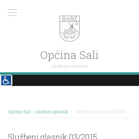
Općina Sali
službene stranice
Općina Sali
>
službeni glasnik
>
Službeni glasnik 03/2015
Službeni glasnik 03/2015