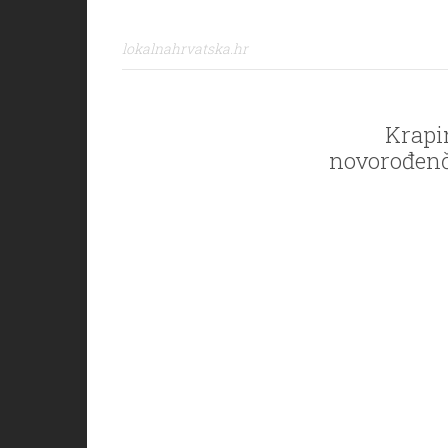
lokalnahrvatska.hr
Krapi
novorođenče