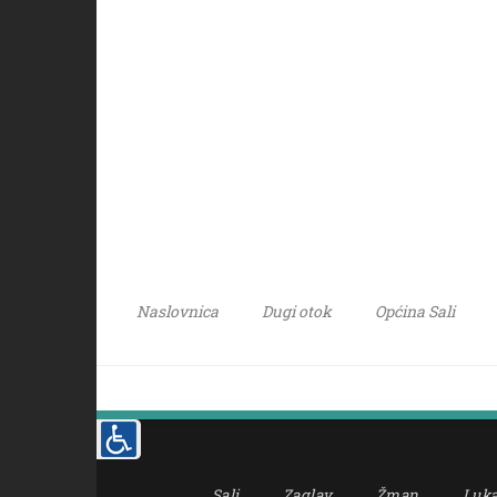
Naslovnica
Dugi otok
Općina Sali
Sali
Zaglav
Žman
Luk