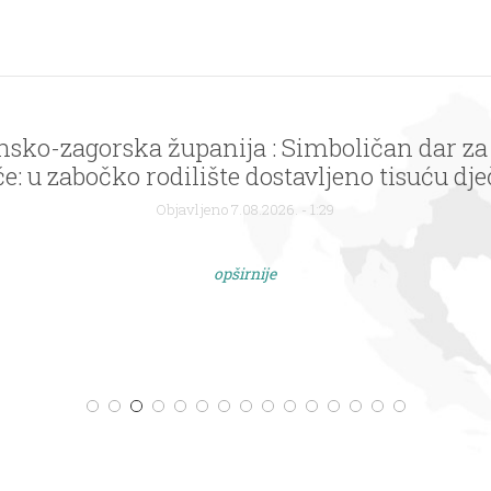
nsko-zagorska županija : Simboličan dar za
: u zabočko rodilište dostavljeno tisuću dječ
logom Zagorje – bajka na dlanu
Objavljeno 7.08.2026. - 1:29
opširnije