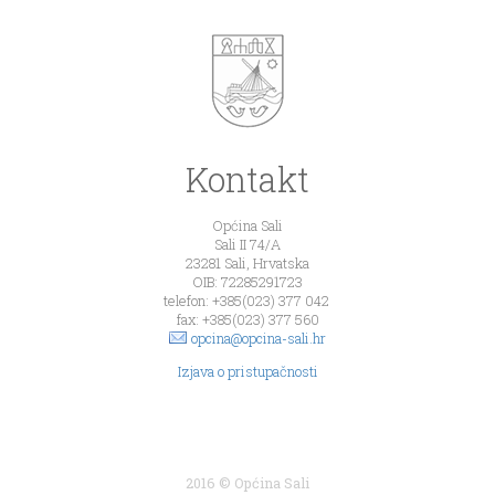
Kontakt
Općina Sali
Sali II 74/A
23281 Sali, Hrvatska
OIB: 72285291723
telefon: +385(023) 377 042
fax: +385(023) 377 560
opcina@opcina-sali.hr
Izjava o pristupačnosti
2016 © Općina Sali