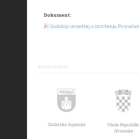
Dokument:
Godišnji izvještaj o izvršenju Proraču
korisni linkovi
Zadarska županija
Vlada Republik
Hrvatske