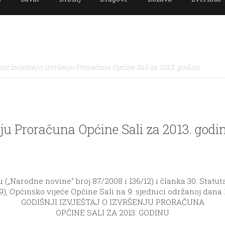
nji izvještaj o izvršenju Proračuna Općine Sali za 2013. godinu
enju Proračuna Općine Sali za 2013. godi
(„Narodne novine“ broj 87/2008 i 136/12) i članka 30. Statut
09), Općinsko vijeće Općine Sali na 9. sjednici održanoj dana 1
GODIŠNJI IZVJEŠTAJ O IZVRŠENJU PRORAČUNA
OPĆINE SALI ZA 2013. GODINU