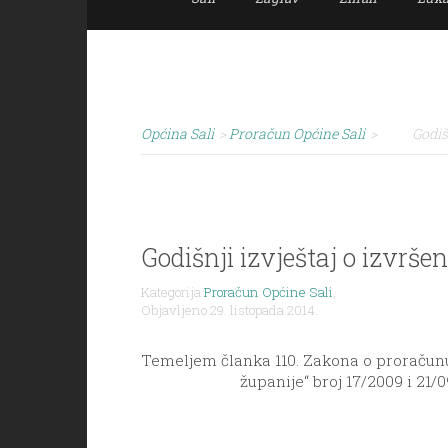
Općina Sali
>
Proračun Općine Sali
>
Godiš
Godišnji izvještaj o izvrš
Kategorija
Proračun Općine Sali
,
Objavljeno 29. listopada 2014.
Temeljem članka 110. Zakona o proračunu 
županije“ broj 17/2009 i 21/