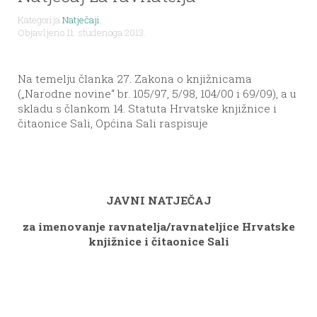
Kategorija
Natječaji
,
Objavljeno 11. studenoga 2013.
Na temelju članka 27. Zakona o knjižnicama
(„Narodne novine“ br. 105/97, 5/98, 104/00 i 69/09), a u
skladu s člankom 14. Statuta Hrvatske knjižnice i
čitaonice Sali, Općina Sali raspisuje
JAVNI NATJEČAJ
za imenovanje ravnatelja/ravnateljice Hrvatske
knjižnice i čitaonice Sali