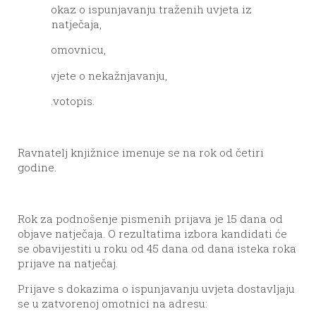
–
dokaz o ispunjavanju traženih uvjeta iz
natječaja,
–
domovnicu,
–
uvjete o nekažnjavanju,
–
životopis.
Ravnatelj knjižnice imenuje se na rok od četiri
godine.
Rok za podnošenje pismenih prijava je 15 dana od
objave natječaja. O rezultatima izbora kandidati će
se obavijestiti u roku od 45 dana od dana isteka roka
prijave na natječaj.
Prijave s dokazima o ispunjavanju uvjeta dostavljaju
se u zatvorenoj omotnici na adresu: