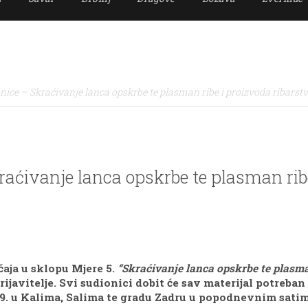
nice – Skraćivanje lanca opskrbe te plasman ribe i proizvoda ribarstv
raćivanje lanca opskrbe te plasman ribe
aja u sklopu Mjere 5.
“Skraćivanje lanca opskrbe te plasman
rijavitelje. Svi sudionici dobit će sav materijal potreban
2019. u Kalima, Salima te gradu Zadru u popodnevnim sati