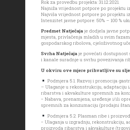
Rok za provedbu projekta: 31.12.2021.
Najniža vrijednost potpore po projektu i
Najviša vrijednost potpore po projektu iz
Intenzitet javne potpore: 50% – 100 % uku
Predmet Natječaja
je dodjela javne pot
mjesta, privlačenja mladih u svim fazama
gospodarskog ribolova, cjeloživotnog uč
Svrha Natječaja
je povećati dostupnost 
i kanale suradnje u svrhu povezivanja ri
U okviru ove mjere prihvatljive su slj
Podmjera 5.1. Razvoj i promocija gast
– Ulaganje u rekonstrukciju, adaptaciju 
ribarstva i akvakulture spremnih za konzum
− Nabava, prenamjena, uređenje i/ili op
spremnih za konzumaciju (prodajni štandovi
Podmjera 5.2. Plasman ribe i proizvoda
− Ulaganja u izgradnju, rekonstrukciju, 
proizvoda ribarstva i akvakulture (trgovin