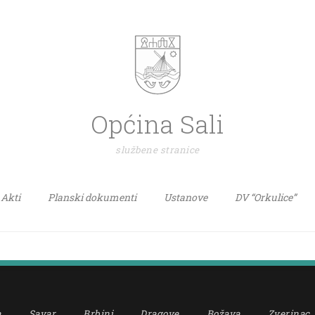
Općina Sali
službene stranice
Akti
Planski dokumenti
Ustanove
DV “Orkulice”
a
Savar
Brbinj
Dragove
Božava
Zverinac