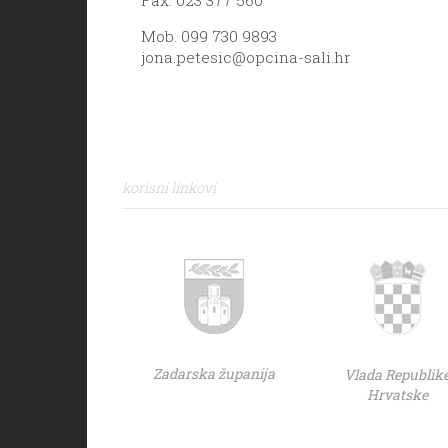
Mob. 099 730 9893
jona.petesic@opcina-sali.hr
korisni linkovi
Zadarska županija
Vlada Republik
Hrvatske