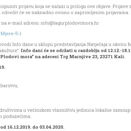
ispuniti prijavu koja se nalazi u prilogu ove objave. Prijave
ica odredit će se naknadno ovisno o zaprimljenim prijavama.
i na e-mail adresu:
info@lagurplodovimora.hr
Mjere-5-1
ovodi Info dane u sklopu predstavljanja Natječaja u okviru M
akulture”.
Info dani će se održati u razdoblju od 12.12.-18.
Plodovi mora” na aderesi Trg Marnjive 23, 23271 Kali.
19.
ibarstvu,
ruštvima u većinskom vlasništvu jedinica lokalne samoup
im poduzećima.
d 16.12.2019. do 03.04.2020.