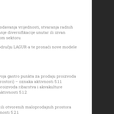
odavanja vrijednosti, stvaranja radnih
je diversifikacije unutar ili izvan
om sektoru.
 području LAGUR-a te pronaći nove modele
zvoja gastro punkta za prodaju proizvoda
ostori) – oznaka aktivnosti 5.1.1.
roizvoda ribarstva i akvakulture
tivnosti 5.1.2.
h ili otvorenih maloprodajnih prostora
osti 5.2.1.