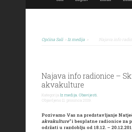
Općina Sali
>
Iz medija
>
Najava info radio
Najava info radionice – Sk
akvakulture
Kategorija
Iz medija
,
Obavijesti
,
Objavljeno 11. prosinca 2019.
Pozivamo Vas na predstavljanje Natječ
akvakulture”
i besplatne radionice za p
održati u razdoblju od 18.12. – 20.12.