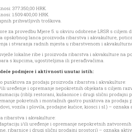
znosi: 377.350,00 HRK.
nosi: 1.509.400,00 HRK.
pnih prihvatljivih troškova.
pore za provedbu Mjere 5. u okviru odobrene LRSR s ciljem d
 opskrbnog lanca proizvoda ribarstva i akvakulture, potican
enja i stvaranja radnih mjesta u ribarstvenom i akvakulturn
svježe lokalne ribe i proizvoda ribarstva i akvakulture na
bara s kupcima, ugostiteljima ili prerađivačima.
edeće podmjere i aktivnosti unutar istih:
ro punktova za prodaju proizvoda ribarstva i akvakulture:
i/ili uređenje i opremanje nepokretnih objekata s ciljem ra
aciju (riblji restorani, kušaonice i drugi slični prodajni pr
remanje pokretnih i montažnih gastro punktova za prodaju p
, vozila i plovila, prodajne kućice, kiosci i sl.) – oznaka ak
 ribarstva i akvakulture:
adaptaciju i/ili uređenje i opremanje nepokretnih zatvoreni
e, ribarnice i drugi slični prodajni prostori) – oznaka aktivn