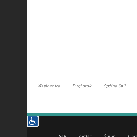
Naslovnica
Dugi otok
Općina Sali
Sali
Zaglav
Žman
Luk