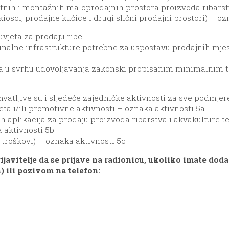
etnih i montažnih maloprodajnih prostora proizvoda ribarstv
kiosci, prodajne kućice i drugi slični prodajni prostori) – oz
vjeta za prodaju ribe:
nalne infrastrukture potrebne za uspostavu prodajnih mjest
ta u svrhu udovoljavanja zakonski propisanim minimalnim t
vatljive su i sljedeće zajedničke aktivnosti za sve podmjere
eta i/ili promotivne aktivnosti – oznaka aktivnosti 5a
h aplikacija za prodaju proizvoda ribarstva i akvakulture t
 aktivnosti 5b
troškovi) – oznaka aktivnosti 5c
ijavitelje da se prijave na radionicu, ukoliko imate dod
 ili pozivom na telefon: