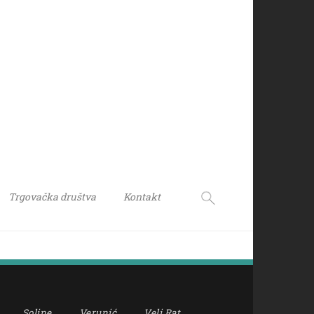
Trgovačka društva
Kontakt
Soline
Verunić
Veli Rat