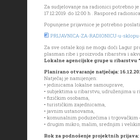
Za sudjelovanje na radionici potrebno je 
17.12.2019. do 12:00 h . Raspored radion
Popunjene prijavnice je potrebno poslat
PRIJAVNICA-ZA-RADIONICU-u-sklopu-
Za sve ostale koji ne mogu doći Lagur pr
plasman ribe i proizvoda ribarstva i akv
Lokalne agencijske grupe u ribarstvu “
Planirano otvaranje natječaja: 16.12.20
Natječaj je namijenjen:
• jedinicama lokalne samouprave,
• subjektima u ribarstvu, udruženjima u r
• fizičkim osobama,
• turističkim zajednicama,
• javnim ustanovama,
• komunalnim poduzećima i trgovačkim d
• drugim mikro, malim, srednjim i velik
Rok za podnošenje projektnih prijava: o