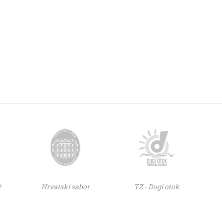
e
Hrvatski sabor
TZ - Dugi otok