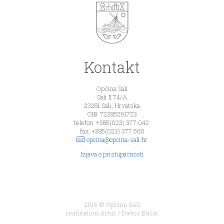
Kontakt
Općina Sali
Sali II 74/A
23281 Sali, Hrvatska
OIB: 72285291723
telefon: +385(023) 377 042
fax: +385(023) 377 560
opcina@opcina-sali.hr
Izjava o pristupačnosti
2016 © Općina Sali
realisation
Artur
/
Davor Bačić