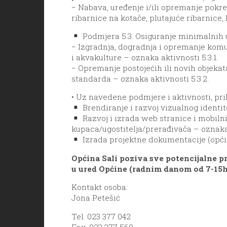
− Nabava, uređenje i/ili opremanje pokr
ribarnice na kotače, plutajuće ribarnice, 
Podmjera 5.3. Osiguranje minimalnih u
− Izgradnja, dogradnja i opremanje komu
i akvakulture – oznaka aktivnosti 5.3.1.
− Opremanje postojećih ili novih objeka
standarda – oznaka aktivnosti 5.3.2.
• Uz navedene podmjere i aktivnosti, prih
Brendiranje i razvoj vizualnog identit
Razvoj i izrada web stranice i mobilni
kupaca/ugostitelja/prerađivača – oznaka
Izrada projektne dokumentacije (opći 
Općina Sali poziva sve potencijalne pr
u ured Općine (radnim danom od 7-15h)
Kontakt osoba:
Jona Petešić
Tel. 023 377 042
Fax. 023 377 560